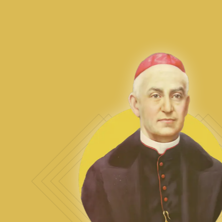
Sor Yvetty Alt. Guzmán Felipe
CONSEJERA DE MISIÓN
Anima, planifica y evalúa las diversas obras apostólicas y
pastorales de la Congregación (salud, asistencia social y
misión parroquial). Asegura que la misión responda a los
desafíos actuales de la sociedad y mantenga vivo el espíritu
de caridad del fundador.