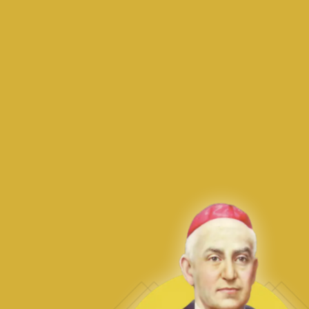
SAVE EVENT TO CALENDAR
SOBRE NOSOTRAS
Guiadas por un carisma de amor, entrega y servicio al prójimo,
transformamos vidas a través de la educación integral de niños y
jóvenes, el cuidado digno de los adultos mayores y el
acompañamiento espiritual en las comunidades más vulnerables.