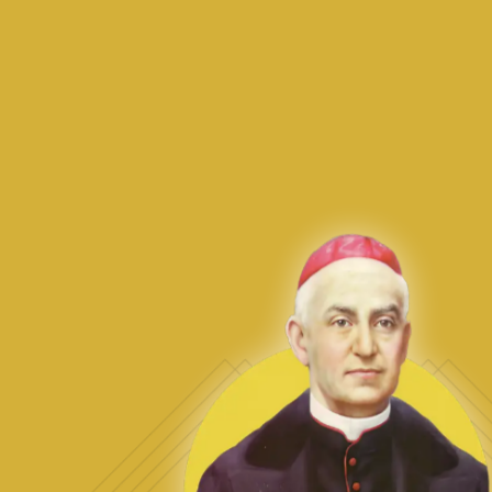
SOBRE NOSOTRAS
Guiadas por un carisma de amor, entrega y servicio al prójimo,
transformamos vidas a través de la educación integral de niños y
jóvenes, el cuidado digno de los adultos mayores y el
acompañamiento espiritual en las comunidades más vulnerables.
ENLACES DE IMPORTANCIA